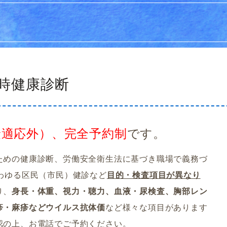
時健康診断
険適応外）、完全予約制
です。
ための健康診断、労働安全衛生法に基づき職場で義務づ
わゆる区民（市民）健診など
目的・検査項目が異なり
り、
身長・体重、視力・聴力、血液・尿検査、胸部レン
疹・麻疹などウイルス抗体価
など様々な項目があります
認の上、お電話でご予約ください。