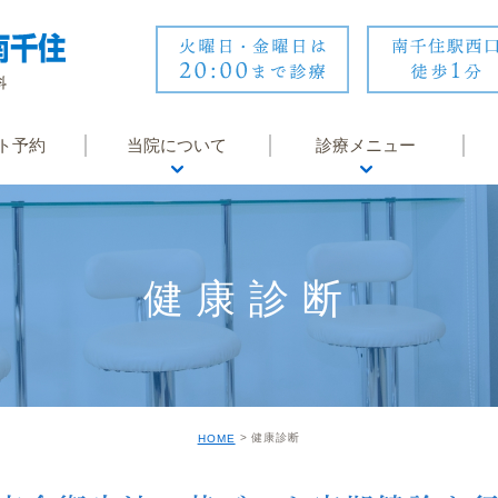
ト予約
当院について
診療メニュー
医師紹介
内科
医院紹介
循環器内科
健康診断
診療時間・アクセス
婦人科
院内風景・設備
皮膚科
地域医療連携
睡眠時無呼吸症候群
健康診断
HOME
クリニックからのお知
オンライン診療
らせ