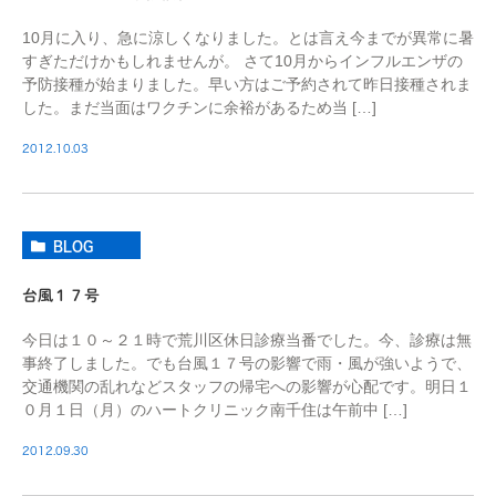
10月に入り、急に涼しくなりました。とは言え今までが異常に暑
すぎただけかもしれませんが。 さて10月からインフルエンザの
予防接種が始まりました。早い方はご予約されて昨日接種されま
した。まだ当面はワクチンに余裕があるため当 […]
2012.10.03
BLOG
台風１７号
今日は１０～２１時で荒川区休日診療当番でした。今、診療は無
事終了しました。でも台風１７号の影響で雨・風が強いようで、
交通機関の乱れなどスタッフの帰宅への影響が心配です。明日１
０月１日（月）のハートクリニック南千住は午前中 […]
2012.09.30