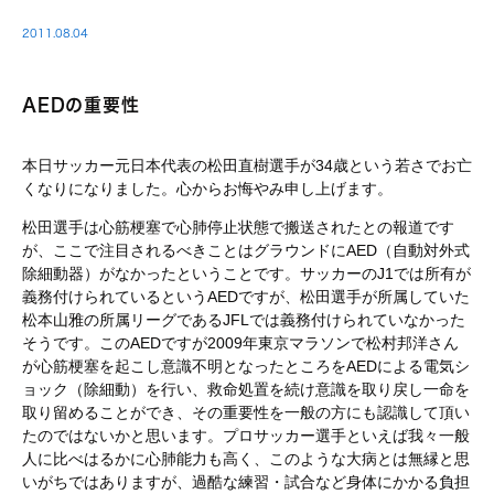
2011.08.04
AEDの重要性
本日サッカー元日本代表の松田直樹選手が34歳という若さでお亡
くなりになりました。心からお悔やみ申し上げます。
松田選手は心筋梗塞で心肺停止状態で搬送されたとの報道です
が、ここで注目されるべきことはグラウンドにAED（自動対外式
除細動器）がなかったということです。サッカーのJ1では所有が
義務付けられているというAEDですが、松田選手が所属していた
松本山雅の所属リーグであるJFLでは義務付けられていなかった
そうです。このAEDですが2009年東京マラソンで松村邦洋さん
が心筋梗塞を起こし意識不明となったところをAEDによる電気シ
ョック（除細動）を行い、救命処置を続け意識を取り戻し一命を
取り留めることができ、その重要性を一般の方にも認識して頂い
たのではないかと思います。プロサッカー選手といえば我々一般
人に比べはるかに心肺能力も高く、このような大病とは無縁と思
いがちではありますが、過酷な練習・試合など身体にかかる負担