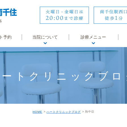
ト予約
当院について
診療メニュー
医師紹介
内科
医院紹介
循環器内科
ハートクリニックブロ
診療時間・アクセス
婦人科
院内風景・設備
皮膚科
地域医療連携
睡眠時無呼吸症候群
熱中症
HOME
ハートクリニックブログ
クリニックからのお知
オンライン診療
らせ