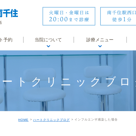
ト予約
当院について
診療メニュー
医師紹介
内科
医院紹介
循環器内科
ハートクリニックブロ
診療時間・アクセス
婦人科
院内風景・設備
皮膚科
地域医療連携
睡眠時無呼吸症候群
インフルエンザ感染した場合
HOME
ハートクリニックブログ
クリニックからのお知
オンライン診療
らせ