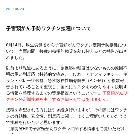
2013.06.20
子宮頸がん予防ワクチン接種について
6月14日、厚生労働省から子宮頸がんワクチン定期予防接種につ
いて、当面の間、接種の積極的勧奨を差し控えるとの勧告が出さ
れました。
以前より報道にあるように、副反応の頻度は少ないものの原因不
明の重い副反応（持続的な痛み、しびれ、アナフィラキシー、ギ
ラン・バレー症候群、急性散在性脳脊髄炎（ADEM)）が複数報
告されていることを重視し、国民にリスクをわかりやすく説明す
る情報を整理するまでの暫定措置ということです。
子宮頸がんワ
クチンの定期接種を中止するお知らせではありません。
接種を希望される方には引き続き行いますが、その際にはワクチ
ンの有効性、安全性、副反応に関し、よくご理解いただいたうえ
で接種を行いたいと思います。
（厚労省HPで子宮頸がんワクチンに関する情報をご覧いただけ