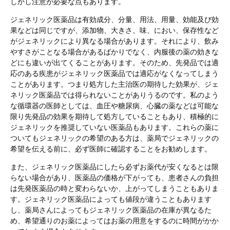
しかし注意が必要な点もあります。
ジェネリック医薬品は有効成分、分量、用法、用量、効能及び効
果などは同じですが、添加物、大きさ、味、におい、保存性など
がジェネリックにより異なる場合があります。それにより、飲み
やすさがことなる場合があるばかりでなく、内服後の薬の効きな
どにも違いが出てくることがあります。そのため、先発品では適
応のある疾患がジェネリック医薬品では適応がなくなってしまう
ことがあります。つまり処方した主治医の期待した効果が、ジェ
ネリック医薬品では得られないことがありうるのです。私のよう
な循環器の医師としては、血圧や糖尿病、心臓の薬などは可能な
限り先発品の効果を期待して処方していることもあり、積極的に
ジェネリックを推奨していない医薬品もあります。これらの薬に
ついてもジェネリックの希望のある方は、薬局でジェネリックの
希望を伝える前に、必ず医師に確認することをお勧めします。
また、ジェネリック医薬品にしたら必ずお薬代が安くなるとは限
らない場合があり、医薬品の価格が下がっても、患者さんの負担
は先発医薬品の時と変わらないか、上がってしまうこともありま
す。ジェネリック医薬品によっても値段が違うこともあります
し、薬局さんによってもジェネリック医薬品の在庫が異なるた
め、希望通りのお薬によってはお薬の用意をするのに時間がかか