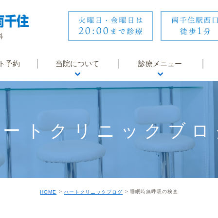
ト予約
当院について
診療メニュー
医師紹介
内科
医院紹介
循環器内科
ハートクリニックブロ
診療時間・アクセス
婦人科
院内風景・設備
皮膚科
地域医療連携
睡眠時無呼吸症候群
睡眠時無呼吸の検査
HOME
ハートクリニックブログ
クリニックからのお知
オンライン診療
らせ