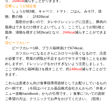
り、
254kcal
減らすことができます。
②豚しょうが焼定食
しょうが焼3枚、キャベツ、トマト、ごはん、みそ汁、漬
物、酢の物 ： 計826kcal
脂肪分が多いので、タレやドレッシングに注意し、豚肉の
脂身はできるだけ残すとよいでしょう。ここでしょうが焼1枚と
脂身、漬物を残すと582kcalとなり、
244kcal
減らすことができま
す。
③ビーフカレー
ビーフカレー1杯、プラス福神漬けで674kcal。
カツカレーになるとさらにカロリーが高くなるので、注意
が必要です。野菜の摂取が不足するのでサラダで補うことをお勧
めしますが、ドレッシングをかけすぎないよう注意しましょう。
ここで約1/5と福神漬けを残すことで、約
148kcal
減らすことがで
きます。
これらは患者さん向け食事指導用資材としてお配りしているもの
の一例です。（今回はバイエル薬品株式会社さんからの「外食メ
ニュー攻略handbook」からの引用です。）食事についての資材
ご希望の方は、クリニックでお声をかけてください。（院長）