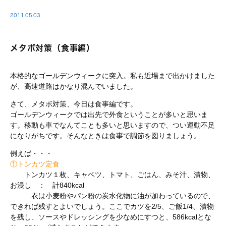
2011.05.03
メタボ対策（食事編）
本格的なゴールデンウィークに突入。私も近場まで出かけました
が、高速道路はかなり混んでいました。
さて、メタボ対策、今日は食事編です。
ゴールデンウィークでは出先で外食ということが多いと思いま
す。移動も車でなんてことも多いと思いますので、つい運動不足
になりがちです。そんなときは食事で調節を図りましょう。
例えば・・・
①トンカツ定食
トンカツ１枚、キャベツ、トマト、ごはん、みそ汁、漬物、
お浸し ： 計840kcal
衣は小麦粉やパン粉の炭水化物に油が加わっているので、
できれば残すとよいでしょう。ここでカツを2/5、ご飯1/4、漬物
を残し、ソースやドレッシングを少なめにすつと、586kcalとな